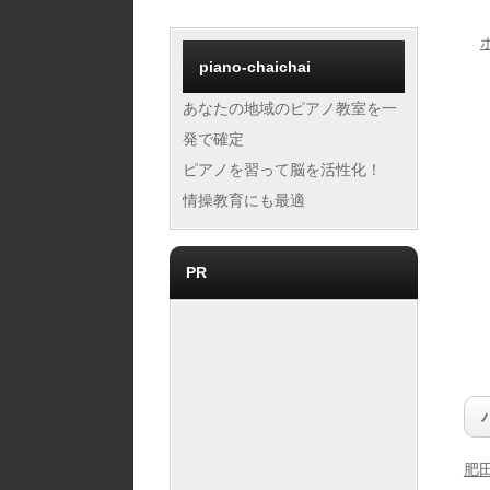
piano-chaichai
あなたの地域のピアノ教室を一
発で確定
ピアノを習って脳を活性化！
情操教育にも最適
PR
肥