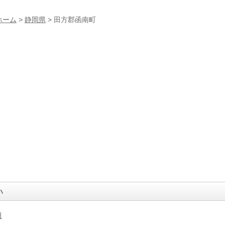
ホーム
>
静岡県
> 田方郡函南町
ハ
田