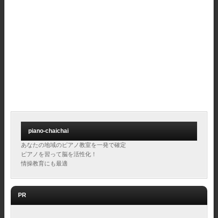
piano-chaichai
あなたの地域のピアノ教室を一発で確定
ピアノを習って脳を活性化！
情操教育にも最適
PR