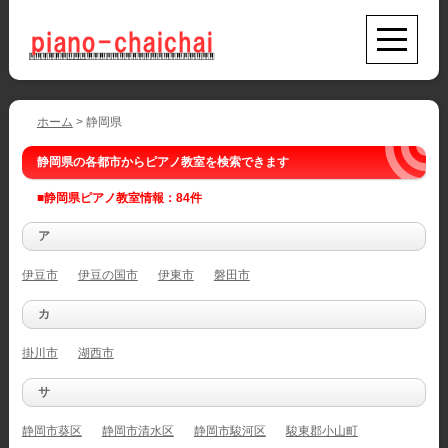
ホーム
> 静岡県
静岡県の各都市からピアノ教室を検索できます
■静岡県ピアノ教室情報：84件
ア
伊豆市
伊豆の国市
伊東市
磐田市
カ
掛川市
湖西市
サ
静岡市葵区
静岡市清水区
静岡市駿河区
駿東郡小山町