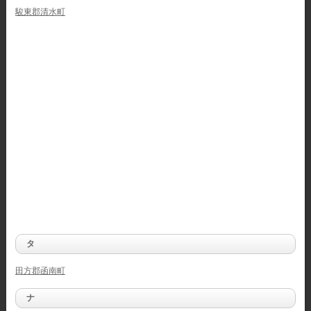
駿東郡清水町
タ
田方郡函南町
ナ