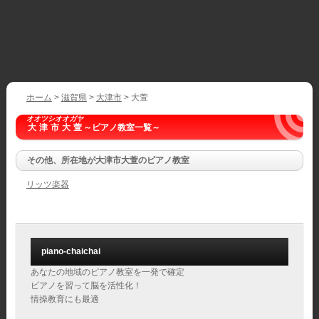
ホーム
>
滋賀県
>
大津市
> 大萱
オオツシオオガヤ
大津市大萱
～ピアノ教室一覧～
その他、所在地が大津市大萱のピアノ教室
リッツ楽器
piano-chaichai
あなたの地域のピアノ教室を一発で確定
ピアノを習って脳を活性化！
情操教育にも最適