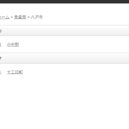
ホーム
>
青森県
> 八戸市
カ
崎
小中野
サ
長
十三日町