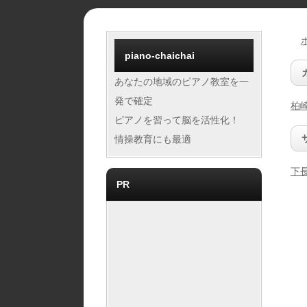
piano-chaichai
あなたの地域のピアノ教室を一
発で確定
柏
ピアノを習って脳を活性化！
情操教育にも最適
下
PR